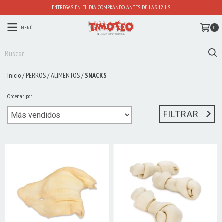
ENTREGAS EN EL DIA COMPRANDO ANTES DE LAS 12 HS
MENÚ
0
Inicio
/
PERROS
/
ALIMENTOS
/
SNACKS
Ordenar por
FILTRAR