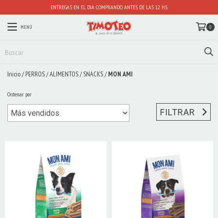
ENTREGAS EN EL DIA COMPRANDO ANTES DE LAS 12 HS
MENÚ
0
Inicio
/
PERROS
/
ALIMENTOS
/
SNACKS
/
MON AMI
Ordenar por
FILTRAR