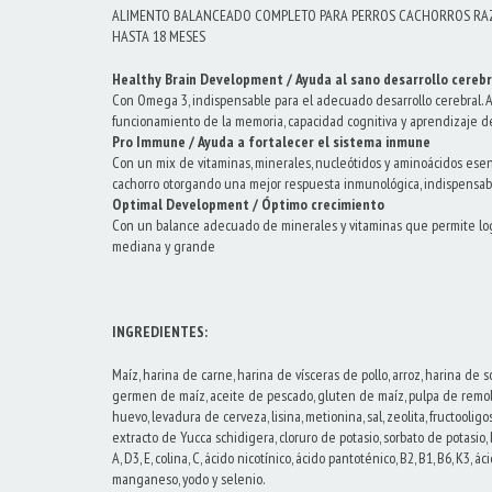
ALIMENTO BALANCEADO COMPLETO PARA PERROS CACHORROS RAZ
HASTA 18 MESES
Healthy Brain Development / Ayuda al sano desarrollo cerebr
Con Omega 3, indispensable para el adecuado desarrollo cerebral. A
funcionamiento de la memoria, capacidad cognitiva y aprendizaje de
Pro Immune / Ayuda a fortalecer el sistema inmune
Con un mix de vitaminas, minerales, nucleótidos y aminoácidos esen
cachorro otorgando una mejor respuesta inmunológica, indispensabl
Optimal Development / Óptimo crecimiento
Con un balance adecuado de minerales y vitaminas que permite logr
mediana y grande
INGREDIENTES:
Maíz, harina de carne, harina de vísceras de pollo, arroz, harina de s
germen de maíz, aceite de pescado, gluten de maíz, pulpa de remolac
huevo, levadura de cerveza, lisina, metionina, sal, zeolita, fructooli
extracto de Yucca schidigera, cloruro de potasio, sorbato de potasio, 
A, D3, E, colina, C, ácido nicotínico, ácido pantoténico, B2, B1, B6, K3, áci
manganeso, yodo y selenio.