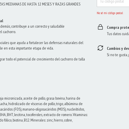
AS MEDIANAS DE HASTA 12 MESES Y RAZAS GRANDES
No sé mi código postal
al
demás, contribuye a un correcto y saludable
Compra prote
l cachorro.
Tus datos cuid
ciales que ayuda a fortalecer las defensas naturales del
e en esta importante etapa de vida.
Cambios y de
Si no te gusta,
ar todo el potencial de crecimiento del cachorro de talla
oja micronizada, aceite de pollo, grasa bovina, harina de
ha, hidrolizado de vísceras de pollo, trigo, albúmina de
gosacáridos (FOS), manano-oligosacáridos (MOS), nucleótidos,
BHA, BHT, lecitina, tocoferoles, extracto de romero. Vitaminas:
do fólico, biotina, B12. Minerales: zinc, hierro, cobre,