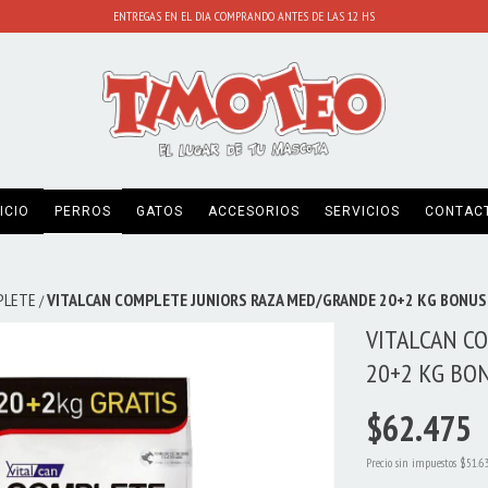
ENTREGAS EN EL DIA COMPRANDO ANTES DE LAS 12 HS
ICIO
PERROS
GATOS
ACCESORIOS
SERVICIOS
CONTAC
PLETE
VITALCAN COMPLETE JUNIORS RAZA MED/GRANDE 20+2 KG BONUS
/
VITALCAN C
20+2 KG BO
$62.475
Precio sin impuestos
$51.6