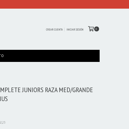
0
CREAR CUENTA
INICIAR SESIÓN
TO
OMPLETE JUNIORS RAZA MED/GRANDE
NUS
32,23